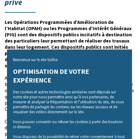
privé
Les Opérations Programmées d’Amélioration de
l’Habitat (OPAH) ou les Programmes d’Intérêt Généraux
(PIG) sont des dispositifs publics incitatifs à destination
des particuliers leur permettant de réaliser des travaux
dans leur logement. Ces dispositifs publics sont initiés
par la collectivité territoriale (commune ou groupement
de communes) et permettent de mobiliser des
Bienvenue sur le site Soliha
subventions publiques au profit de l’habitat privé.
OPTIMISATION DE VOTRE
A la suite d’une étude pré opérationnelle qui relève les
EXPÉRIENCE
besoins et les spécificités d’un territoire (quartier, commune
ou un groupement de communes), les partenaires locaux tels
Des cookies et autres technologies similaires sont déposés sur
que l’Anah, le Département, la Région, et Action logement
notre site pour nous permettre ainsi qu’à nos partenaires, de
mesurer et analyser la fréquentation et l’utilisation du site, de vous
peuvent réserver des financements à la mise en place d’une
permettre de partager du contenu sur les réseaux sociaux et de
OPAH (5 ans) ou d’un PIG (3 ans).
visualiser des vidéos directement sur le site.
Ces dispositifs permettent de solliciter une équipe
Vous pouvez consentir ou refuser les cookies à partir des boutons
ci-dessous.
d’animation dédiée, en charge de la mobilisation des
propriétaires privés, sur le périmètre et les thématiques
Vous disposez de la possibilité de retirer votre consentement à tout