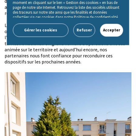
définis, en vue de les accompagner (techniquement,
moment en cliquant sur le lien « Gestion des cookies » en bas de
administrativement et financièrement) dans leur projet de
page de notre site Internet. Retrouvez la liste des sociétés utilisant
des traceurs sur notre site ainsi que les finalités et données
réhabilitation de logement.
collectées via ces cookies dans notre Politique de confidentialité,
accessible depuis le lien « Politique de gestion des cookies» en bas
Les associations SOLIHA sont aujourd’hui le premier
de page de notre site Internet.
Gérer les cookies
Refuser
Accepter
opérateur en Opération Programmée d’Amélioration de
l’Habitat (OPAH) et en Programme d’Intérêt Général sur le
territoire national. Un grand nombre d’opérations ont été
animée sur le territoire et aujourd’hui encore, nos
partenaires nous font confiance pour reconduire ces
dispositifs sur les prochaines années.